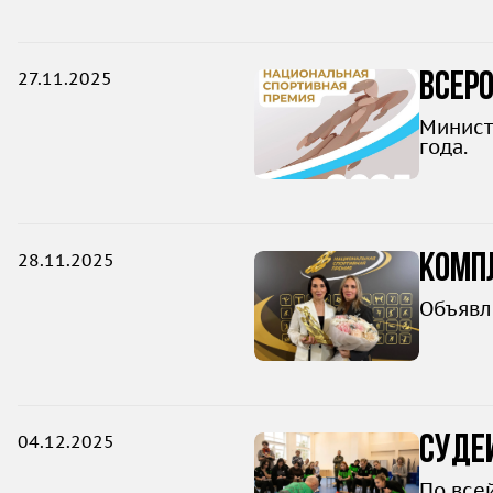
27.11.2025
Всер
Минист
года.
28.11.2025
Компл
Объявл
04.12.2025
Судей
По все