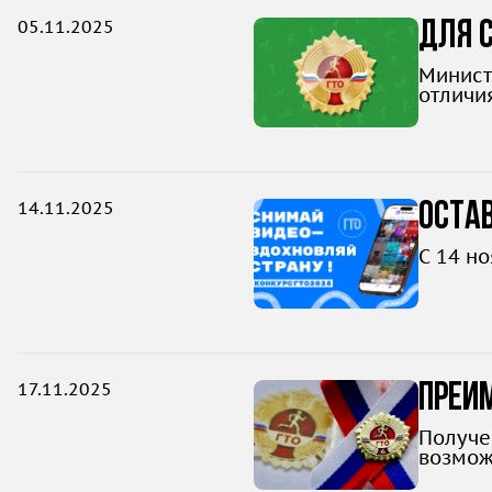
05.11.2025
Для с
Минист
отличи
кварта
14.11.2025
Остав
С 14 н
17.11.2025
Преи
допо
Получе
возмож