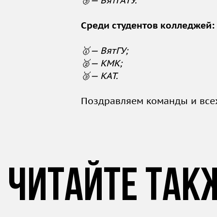
Среди студентов колледжей:
🥇— ВятГУ;
🥈— КМК;
🥉— КАТ.
Поздравляем команды и все
Читайте так