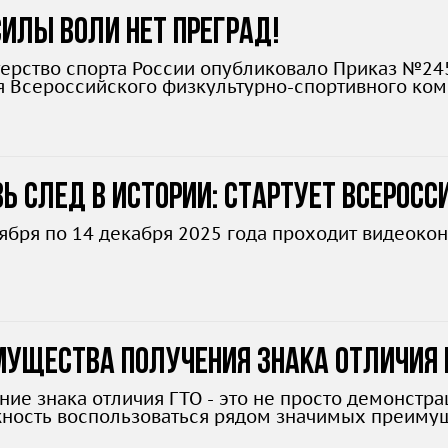
илы воли нет преград!
ерство спорта России опубликовало Приказ №24
я Всероссийского физкультурно-спортивного компл
л 2025 года для людей с ограниченными возможн
ь след в истории: стартует всеросс
оября по 14 декабря 2025 года проходит видеокон
мущества получения знака отличия 
лнительные баллы и стипендии
ние знака отличия ГТО - это не просто демонстра
ность воспользоваться рядом значимых преимущ