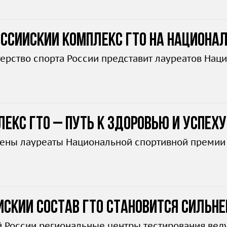
оссийский комплекс ГТО на Национал
ерство спорта России представит лауреатов Нац
екс ГТО – путь к здоровью и успеху
ены лауреаты Национальной спортивной премии 
ский состав ГТО становится сильне
й России региональные центры тестирования ве