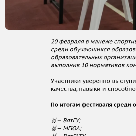
2
0 февраля в манеже спорти
среди обучающихся образов
образовательных организаций
выполнив 10 нормативов ком
Участники уверенно выступ
качества, навыки и способно
По итогам фестиваля среди
🥇— ВятГУ;
🥈— МГЮА;
🥉— ВятГАТУ.