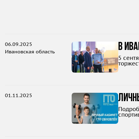
06.09.2025
В Ива
Ивановская область
5 сент
торжес
01.11.2025
Личны
Подроб
спортив