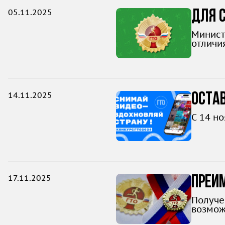
05.11.2025
Для с
Минист
отличи
кварта
14.11.2025
Остав
С 14 н
17.11.2025
Преи
допо
Получе
возмож