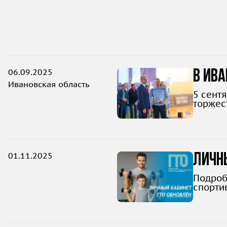
06.09.2025
В Ива
Ивановская область
5 сент
торжес
01.11.2025
Личны
Подроб
спортив