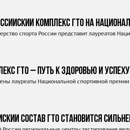
оссийский комплекс ГТО на Национал
ерство спорта России представит лауреатов Нац
екс ГТО – путь к здоровью и успеху
ены лауреаты Национальной спортивной премии 
ский состав ГТО становится сильне
й России региональные центры тестирования ве