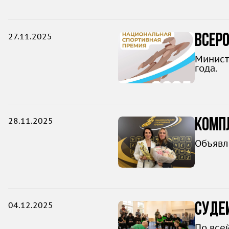
27.11.2025
Всер
Минист
года.
28.11.2025
Компл
Объявл
04.12.2025
Судей
По все