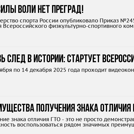
илы воли нет преград!
ерство спорта России опубликовало Приказ №24
я Всероссийского физкультурно-спортивного компл
л 2025 года для людей с ограниченными возможн
ь след в истории: стартует всеросс
оября по 14 декабря 2025 года проходит видеокон
мущества получения знака отличия 
лнительные баллы и стипендии
ние знака отличия ГТО - это не просто демонстра
ность воспользоваться рядом значимых преимущ