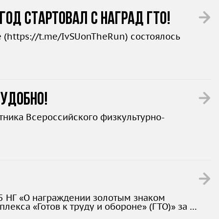
год стартовал с наград ГТО!
 (
https://t.me/IvSUonTheRun
) состоялось
 удобно!
стника Всероссийского физкультурно-
5 НГ «О награждении золотым знаком
екса «Готов к труду и обороне» (ГТО)» за 3
остями здоровья.