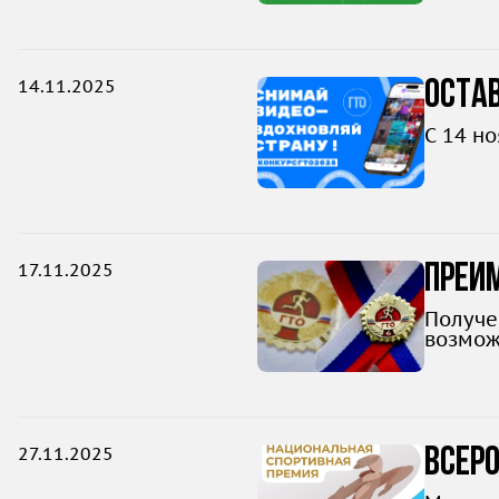
14.11.2025
Остав
С 14 н
17.11.2025
Преи
допо
Получе
возмож
27.11.2025
Всер