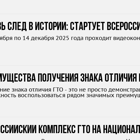
ь след в истории: стартует всеросс
оября по 14 декабря 2025 года проходит видеокон
мущества получения знака отличия 
лнительные баллы и стипендии
ние знака отличия ГТО - это не просто демонстра
ность воспользоваться рядом значимых преимущ
оссийский комплекс ГТО на Национал