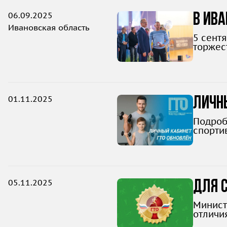
06.09.2025
В Ива
Ивановская область
5 сент
торжес
01.11.2025
Личны
Подроб
спортив
05.11.2025
Для с
Минист
отличи
кварта