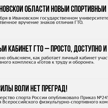
новской области новый спортивный 
ября в Ивановском государственном университете
твенное вручение знаков отличия ГТО.
й кабинет ГТО – просто, доступно и
но объясняем, как работает личный кабинет уча
ного комплекса «Готов к труду и обороне».
илы воли нет преград!
ерство спорта России опубликовало Приказ №24
я Всероссийского физкультурно-спортивного компл
л 2025 года для людей с ограниченными возможн