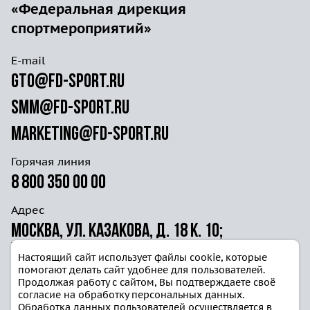
«Федеральная дирекция
Куратор - Антипова Виктория Александровна
спортмероприятий»
Электронная почта:
v.antipova@fd-sport.ru
E-mail
Северо-Западный федеральный округ:
gto@fd-sport.ru
Куратор - Пономарёва Евгения
Александровна
smm@fd-sport.ru
Электронная почта:
e.ponomareva@fd-
sport.ru
marketing@fd-sport.ru
Горячая линия
Северо-Кавказский федеральный округ:
Куратор - Калашников Станислав Геннадьевич
8 800 350 00 00
Электронная почта:
s.kalashnikov@fd-sport.ru
Адрес
Москва, ул. Казакова, д. 18 к. 10;
Сибирский федеральный округ:
Куратор - Комарова Марина Николаевна
ул. Волочаевская д. 40г ст. 4
Настоящий сайт использует файлы cookie, которые
Электронная почта:
m.komarova@fd-sport.ru
помогают делать сайт удобнее для пользователей.
Продолжая работу с сайтом, Вы подтверждаете своё
согласие на обработку персональных данных.
Уральский федеральный округ:
Обработка данных пользователей осуществляется в